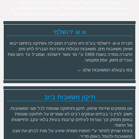
המומחים בתחום אשר ישמחו לעמוד לרשותכם בכל בעיה.
זו המומחיות שלנו ואנחנו שמחים לעזור בכל הקשור להחלפות צנרת,
שירותים שונים של שירותי תיקון ותחזוקה למשאבות מסוגים שונים.
א.ש ירושלמי
חברת א.ש. ירושלמי בע”מ היא החברה המובילה והותיקה בתחום ייבוא
ושיווק משאבות מים, משאבות טבולות ומערכות הגברת לחץ מים.
החברה נוסדה בשנת 1969 ע”י מר אשר ירושלמי, שמוביל עד היום צוות
עובדים מיומן, אמין ומקצועי.
צפו בקטלוג המשאבות שלנו ←
תיקון משאבות ביוב
אנו מספקים שירותי שיפוץ, תיקון ותחזוקה שוטפת לכל סוגי המשאבות.
חשוב לציין כי בבתים ועסקים רבים לא שומרים על תחזוקה שוטפת
באופן מספק וכך נוצרות לעיתים קרובות בעיות בלאי עקב התיישנותו
של החומר.
בעיות שניתן לפתור ע"י הזמנת מומחה שיגיע על מנת לבחון את מצב
המשאבות ולטפל באופן סדיר.