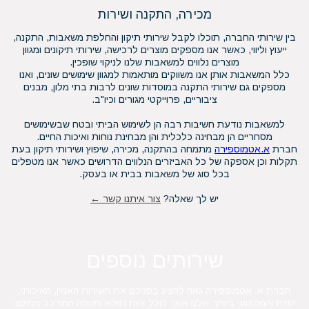
מכירה, התקנה ושירות
בין שירותי החברה, תוכלו לקבל שירותי תיקון והחלפת משאבות, התקנה,
ייעוץ וליווי, כאשר אנו מספקים מוצרים לרכישה, שירותי תיקונים ומגוון
מוצרים נלווים למשאבות שלנו לניקוי שופכין.
כלל המשאבות אותן אנו משווקים מותאמות למגוון שימושים שונים, ואנו
מספקים גם שירותי התקנה במוסדות שונים לרבות בתי מלון, מבנים
ציבוריים, פרוייקטי מגורים וכיו"ב.
למשאבות נודעת חשיבות רבה הן לשימוש הביתי ובטח שבשימושים
מסחריים הן מבחינה כלכלית והן מבחינת נוחות ואיכות החיים.
חברת
א.אטמוספירה
מתמחה בהתקנה, מכירה, שיפוץ ושירותי תיקון בעת
תקלות וכן אספקה של כל האביזרים הנלווים הדרושים כאשר אנו מטפלים
בכל סוג של משאבות בבית או בעסק.
יש לך שאלה?
צור איתנו קשר ←
שירותים נוספים
חברת א. אטמוספירה גאה להציג בפניכם את השירות האמין, האיכותי,
הזריז והמקצועי ביותר שלנו אשר כולל צוות נפלא ומנוסה המורכב ממיטב